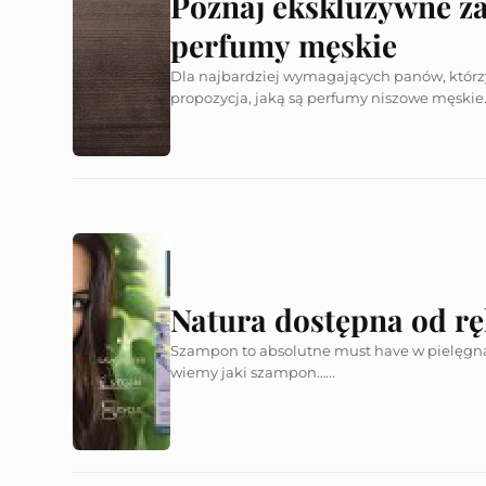
Poznaj ekskluzywne za
perfumy męskie
Dla najbardziej wymagających panów, którzy
propozycja, jaką są perfumy niszowe męskie….
Natura dostępna od rę
Szampon to absolutne must have w pielęgnacj
wiemy jaki szampon…...