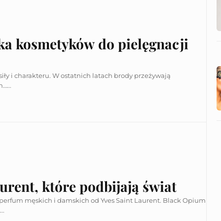
ka kosmetyków do pielęgnacji
iły i charakteru. W ostatnich latach brody przeżywają
…...
urent, które podbijają świat
perfum męskich i damskich od Yves Saint Laurent. Black Opium
..