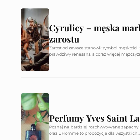
Cyrulicy – męska mar
zarostu
Zarost od zawsze stanowił symbol męskości, s
prawdziwy renesans, a coraz więcej mężczyzn
Perfumy Yves Saint La
Poznaj najbardziej rozchwytywane zapachy 
oraz L’Homme to propozycje dla wszystkich….