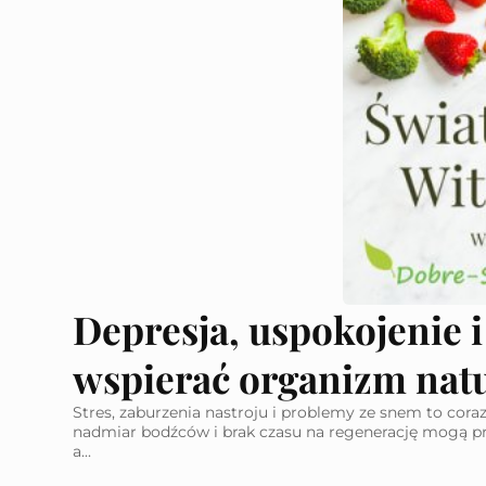
Depresja, uspokojenie i
wspier
Stres, zaburzenia nastroju i problemy ze snem to cora
nadmiar bodźców i brak czasu na regenerację mogą p
a...