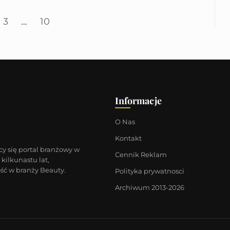
3
…
10
Informacje
O Nas
Kontakt
cy się portal branżowy w
Cennik Reklam
kilkunastu lat,
ść w branży Beauty.
Polityka prywatnosci
Archiwum 2013-2026