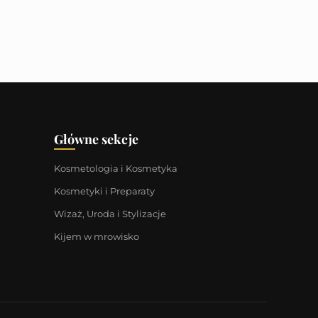
Główne sekcje
Kosmetologia i Kosmetyka
Kosmetyki i Preparaty
Wizaż, Uroda i Stylizacje
Kijem w mrowisko