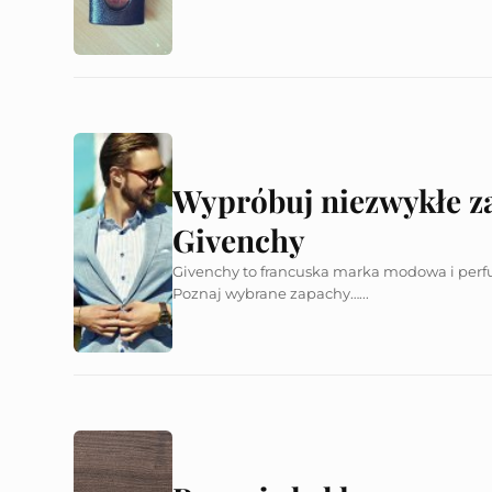
Wypróbuj niezwykłe za
Givenchy
Givenchy to francuska marka modowa i perfum
Poznaj wybrane zapachy…...