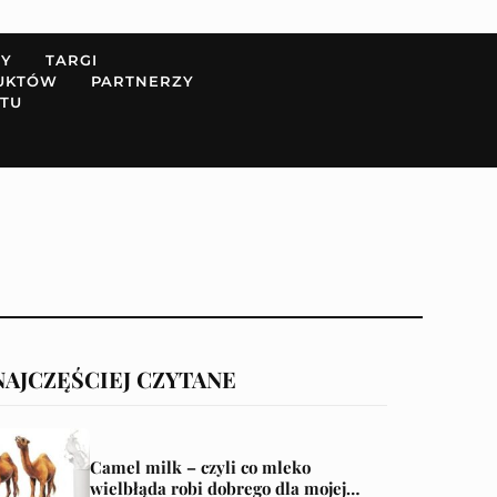
PY
TARGI
UKTÓW
PARTNERZY
TU
NAJCZĘŚCIEJ CZYTANE
Camel milk – czyli co mleko
wielbłąda robi dobrego dla mojej