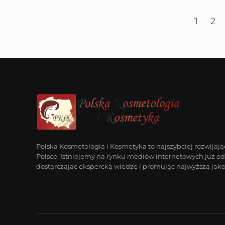
1
2
Polska Kosmetologia i Kosmetyka to najszybciej rozwijają
Polsce. Istniejemy na rynku mediów internetowych już od 
dostarczając ekspercką wiedzę i promując najwyższą jako