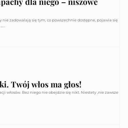
pachy dla niego – niszowe
 nie zadowalają się tym, co powszechnie dostępne, pojawia się
...
ki. Twój włos ma głos!
i włosów. Bez niego nie obejdzie się nikt. Niestety ,nie zawsze