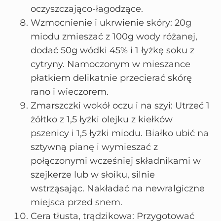
oczyszczająco-łagodzące.
Wzmocnienie i ukrwienie skóry: 20g
miodu zmieszać z 100g wody różanej,
dodać 50g wódki 45% i 1 łyżkę soku z
cytryny. Namoczonym w mieszance
płatkiem delikatnie przecierać skórę
rano i wieczorem.
Zmarszczki wokół oczu i na szyi: Utrzeć 1
żółtko z 1,5 łyżki olejku z kiełków
pszenicy i 1,5 łyżki miodu. Białko ubić na
sztywną pianę i wymieszać z
połączonymi wcześniej składnikami w
szejkerze lub w słoiku, silnie
wstrząsając. Nakładać na newralgiczne
miejsca przed snem.
Cera tłusta, trądzikowa: Przygotować