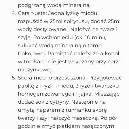
podgrzaną wodą mineralną.
Cera tłusta: Jedna łyżkę miodu
rozpuścić w 25ml spirytusu, dodać 25ml
wody destylowanej. Nałożyć na twarz i
szyję. Po wchłonięciu (ok. 10 min.),
skłukać wodą mineralną o temp.
Pokojowej. Pamiętać należy, że alkohol
w tonikach nie jest wskazany przy cerze
naczynkowej.
Skóra mocno przesuszona: Przygotować
papkę z 1 łyżki miodu, 3 łyżek twarożku
homogenizowanego i 1 jajka. Mieszając
dodać sok z cytryny. Następnie na
umytą naparem z rumianku skórę
twarzy i szyi nałożyć maseczkę. Po pół
godzinie zmyć płatkiem nasączonym