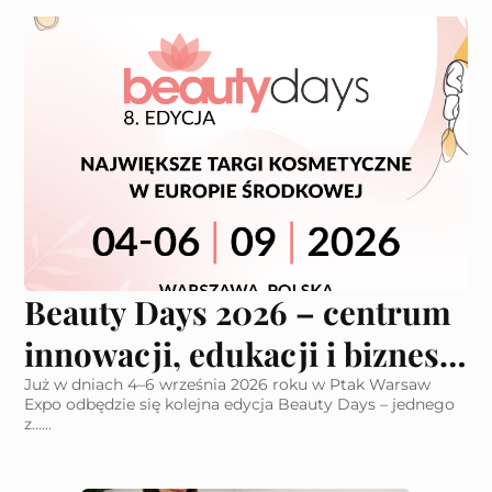
Beauty Days 2026 – centrum
innowacji, edukacji i biznesu
dla branży beauty
Już w dniach 4–6 września 2026 roku w Ptak Warsaw
Expo odbędzie się kolejna edycja Beauty Days – jednego
z…...