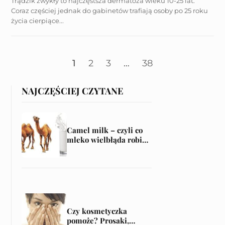
Trądzik zwykły to najczęstsza dermatoza wieku 10-25 lat.
Coraz częściej jednak do gabinetów trafiają osoby po 25 roku
życia cierpiące...
1
2
3
…
38
NAJCZĘŚCIEJ CZYTANE
Camel milk – czyli co
mleko wielbłąda robi
dobrego dla mojej skóry
Czy kosmetyczka
pomoże? Prosaki,