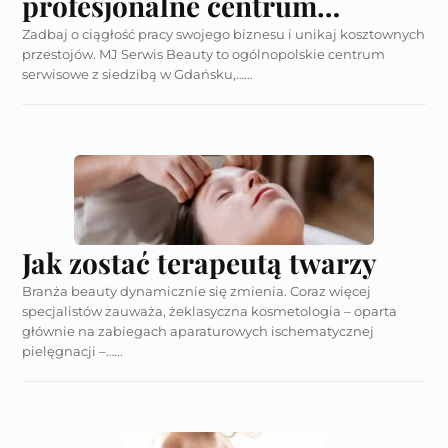
profesjonalne centrum
serwisowe Twojej kliniki.
Zadbaj o ciągłość pracy swojego biznesu i unikaj kosztownych
przestojów. MJ Serwis Beauty to ogólnopolskie centrum
Serwis Hi-Tech oraz systemy
serwisowe z siedzibą w Gdańsku,…...
modelujące
Jak zostać terapeutą twarzy
Branża beauty dynamicznie się zmienia. Coraz więcej
specjalistów zauważa, żeklasyczna kosmetologia – oparta
głównie na zabiegach aparaturowych ischematycznej
pielęgnacji –…...