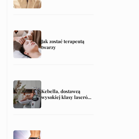
włókniaki, kaszaki,
tłuszczaki, brodawki
Jak zostać terapeutą
twarzy
Kebella, dostawcą
wysokiej klasy laserów
do epilacji i nie tylko!