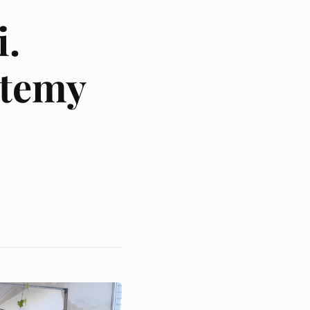
i.
stemy