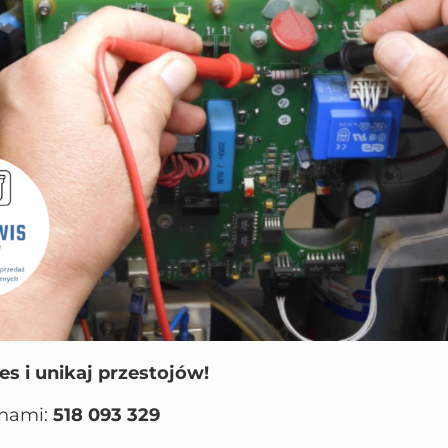
es i unikaj przestojów!
 nami:
518 093 329