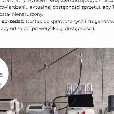
:
Oferujemy wynajem urządzeń zastępczych na cza
twierdzeniu aktualnej dostępności sprzętu), aby T
stał nienaruszony.
 sprzedaż:
Dostęp do sprawdzonych i zregenero
acy od zaraz (po weryfikacji dostępności).