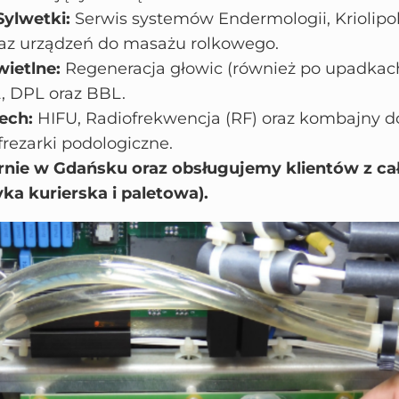
ylwetki:
Serwis systemów Endermologii, Kriolipol
raz urządzeń do masażu rolkowego.
ietlne:
Regeneracja głowic (również po upadkac
, DPL oraz BBL.
ech:
HIFU, Radiofrekwencja (RF) oraz kombajny d
rezarki podologiczne.
rnie w Gdańsku oraz obsługujemy klientów z cał
yka kurierska i paletowa).