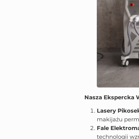
Nasza Ekspercka W
Lasery Pikos
makijażu perm
Fale Elektrom
technologii wz