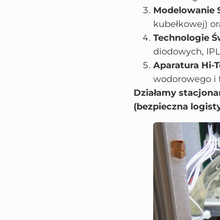
Modelowanie S
kubełkowej) o
Technologie Św
diodowych, IPL
Aparatura Hi-T
wodorowego i f
Działamy stacjona
(bezpieczna logist