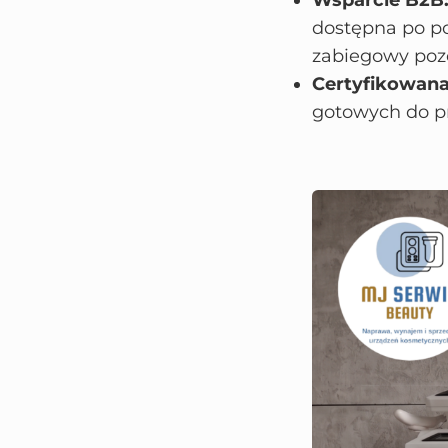
Wsparcie B2B
dostępna po po
zabiegowy pozo
Certyfikowana
gotowych do pr