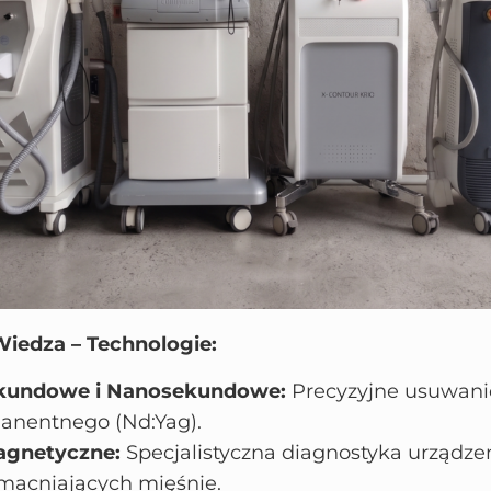
iedza – Technologie:
ekundowe i Nanosekundowe:
Precyzyjne usuwanie
anentnego (Nd:Yag).
agnetyczne:
Specjalistyczna diagnostyka urządz
macniających mięśnie.