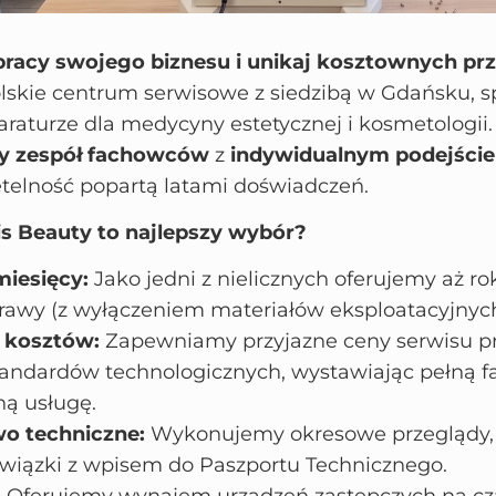
pracy swojego biznesu i unikaj kosztownych pr
lskie centrum serwisowe z siedzibą w Gdańsku, sp
aturze dla medycyny estetycznej i kosmetologii.
y zespół fachowców
z
indywidualnym podejści
zetelność popartą latami doświadczeń.
s Beauty to najlepszy wybór?
miesięcy:
Jako jedni z nielicznych oferujemy aż r
awy (z wyłączeniem materiałów eksploatacyjnych
 kosztów:
Zapewniamy przyjazne ceny serwisu p
andardów technologicznych, wystawiając pełną f
ą usługę.
o techniczne:
Wykonujemy okresowe przeglądy, k
wiązki z wpisem do Paszportu Technicznego.