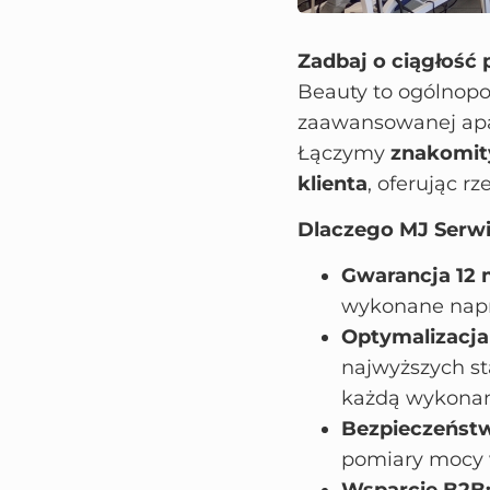
Zadbaj o ciągłość 
Beauty to ogólnopo
zaawansowanej apar
Łączymy
znakomit
klienta
, oferując r
Dlaczego MJ Serwi
Gwarancja 12 
wykonane napr
Optymalizacja
najwyższych st
każdą wykonan
Bezpieczeństw
pomiary mocy 