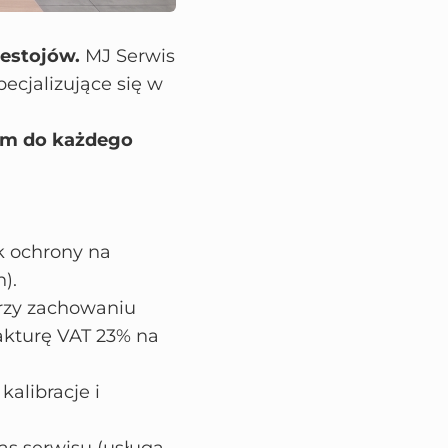
zestojów.
MJ Serwis
ecjalizujące się w
em do każdego
ok ochrony na
).
rzy zachowaniu
akturę VAT 23% na
alibracje i