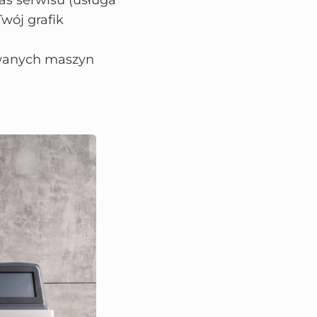
s serwisu (usługa
wój grafik
wanych maszyn