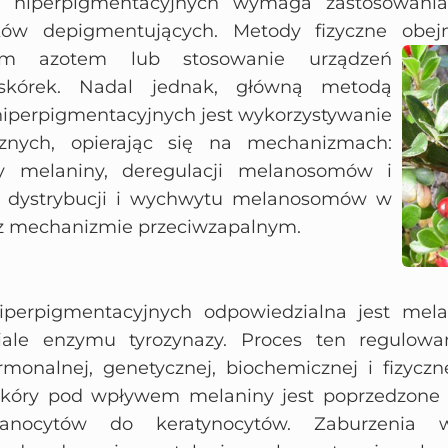
ń hiperpigmentacyjnych wymaga zastosowani
ików depigmentujących. Metody fizyczne ob
kłym azotem lub stosowanie urządzeń
askórek. Nadal jednak, główną metodą
hiperpigmentacyjnych jest wykorzystywanie
cznych, opierając się na mechanizmach:
zy melaniny, deregulacji melanosomów i
ji dystrybucji i wychwytu melanosomów w
az mechanizmie przeciwzapalnym.
perpigmentacyjnych odpowiedzialna jest mela
ziale enzymu tyrozynazy. Proces ten regulowa
monalnej, genetycznej, biochemicznej i fizycz
skóry pod wpływem melaniny jest poprzedzone 
anocytów do keratynocytów. Zaburzenia w