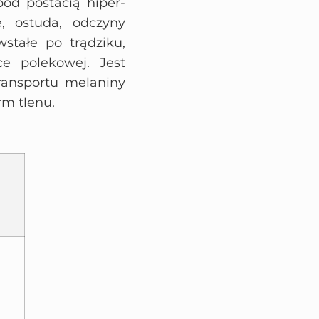
od postacią hiper-
, ostuda, odczyny
stałe po trądziku,
ce polekowej. Jest
ransportu melaniny
rm tlenu.