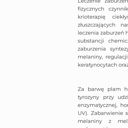
Leczenie zaburze
fizycznych czynn
krioterapię cie
złuszczających n
leczenia zaburzeń 
substancji chemi
zaburzenia synte
melaniny, regulac
keratynocytach or
Za barwę plam hi
tyrozyny przy ud
enzymatycznej, hor
UV). Zabarwienie 
melaniny z mel