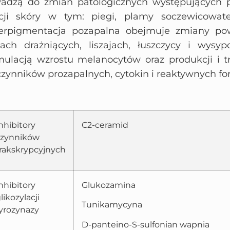
dzą do zmian patologicznych występujących p
cji skóry w tym: piegi, plamy soczewicowate
perpigmentacja pozapalna obejmuje zmiany pow
jach drażniących, liszajach, łuszczycy i wysyp
lacją wzrostu melanocytów oraz produkcji i t
czynników prozapalnych, cytokin i reaktywnych fo
nhibitory
C2-ceramid
czynników
rakskrypcyjnych
nhibitory
Glukozamina
likozylacji
Tunikamycyna
yrozynazy
D-panteino-S-sulfonian wapnia