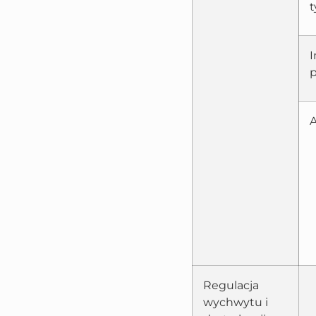
t
I
Regulacja
wychwytu i