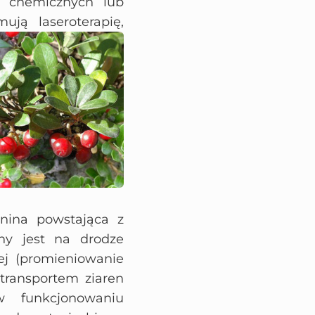
a chemicznych lub
ejmują
laseroterapię,
nina powstająca z
ny jest na drodze
nej (promieniowanie
transportem ziaren
 funkcjonowaniu