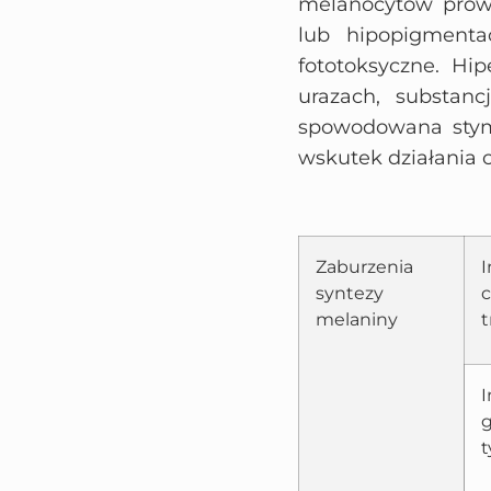
melanocytów prowa
lub hipopigmenta
fototoksyczne. Hi
urazach, substanc
spowodowana stymu
wskutek działania 
Zaburzenia
I
syntezy
melaniny
t
I
g
t