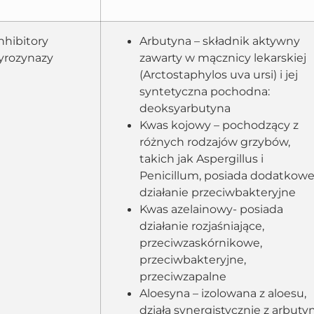
nhibitory
Arbutyna – składnik aktywny
yrozynazy
zawarty w mącznicy lekarskiej
(Arctostaphylos uva ursi) i jej
syntetyczna pochodna:
deoksyarbutyna
Kwas kojowy – pochodzący z
różnych rodzajów grzybów,
takich jak Aspergillus i
Penicillum, posiada dodatkow
działanie przeciwbakteryjne
Kwas azelainowy- posiada
działanie rozjaśniające,
przeciwzaskórnikowe,
przeciwbakteryjne,
przeciwzapalne
Aloesyna – izolowana z aloesu,
działa synergistycznie z arbuty