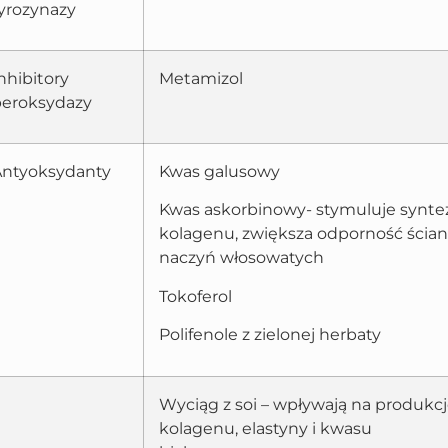
yrozynazy
nhibitory
Metamizol
peroksydazy
Antyoksydanty
Kwas galusowy
Kwas askorbinowy- stymuluje synte
kolagenu, zwiększa odporność ścian
naczyń włosowatych
Tokoferol
Polifenole z zielonej herbaty
Wyciąg z soi – wpływają na produkc
kolagenu, elastyny i kwasu