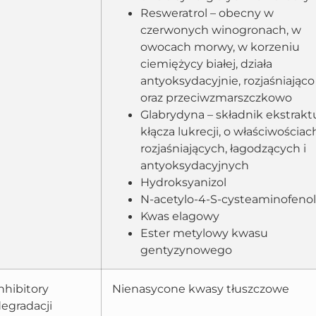
Resweratrol – obecny w
czerwonych winogronach, w
owocach morwy, w korzeniu
ciemiężycy białej, działa
antyoksydacyjnie, rozjaśniająco
oraz przeciwzmarszczkowo
Glabrydyna – składnik ekstrakt
kłącza lukrecji, o właściwościac
rozjaśniających, łagodzących i
antyoksydacyjnych
Hydroksyanizol
N-acetylo-4-S-cysteaminofenol
Kwas elagowy
Ester metylowy kwasu
gentyzynowego
nhibitory
Nienasycone kwasy tłuszczowe
egradacji