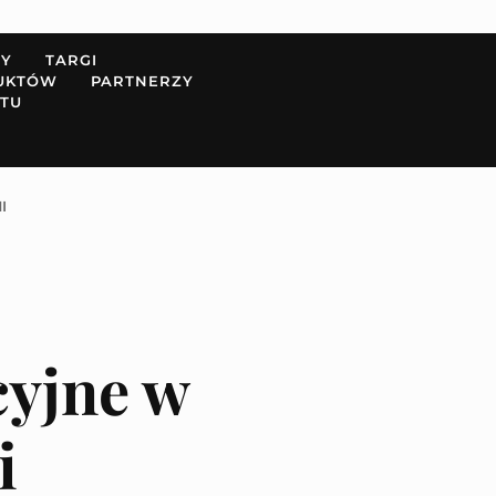
PY
TARGI
UKTÓW
PARTNERZY
TU
I
yjne w
i