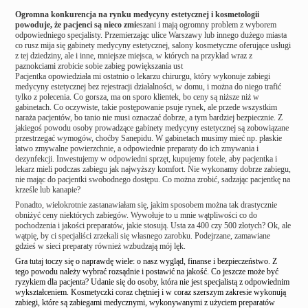
Ogromna konkurencja na rynku medycyny estetycznej i kosmetologii
powoduje, że pacjenci są nieco zmi
eszani i mają ogromny problem z wyborem
odpowiedniego specjalisty. Przemierzając ulice Warszawy lub innego dużego miasta
co rusz mija się gabinety medycyny estetycznej, salony kosmetyczne oferujące usługi
z tej dziedziny, ale i inne, mniejsze miejsca, w których na przykład wraz z
paznokciami zrobicie sobie zabieg powiększania ust
Pacjentka opowiedziała mi ostatnio o lekarzu chirurgu, który wykonuje zabiegi
medycyny estetycznej bez rejestracji działalności, w domu, i można do niego trafić
tylko z polecenia. Co gorsza, ma on sporo klientek, bo ceny są niższe niż w
gabinetach. Co oczywiste, takie postępowanie psuje rynek, ale przede wszystkim
naraża pacjentów, bo tanio nie musi oznaczać dobrze, a tym bardziej bezpiecznie. Z
jakiegoś powodu osoby prowadzące gabinety medycyny estetycznej są zobowiązane
przestrzegać wymogów, choćby Sanepidu. W gabinetach musimy mieć np. płaskie
łatwo zmywalne powierzchnie, a odpowiednie preparaty do ich zmywania i
dezynfekcji. Inwestujemy w odpowiedni sprzęt, kupujemy fotele, aby pacjentka i
lekarz mieli podczas zabiegu jak najwyższy komfort. Nie wykonamy dobrze zabiegu,
nie mając do pacjentki swobodnego dostępu. Co można zrobić, sadzając pacjentkę na
krześle lub kanapie?
Ponadto, wielokrotnie zastanawiałam się, jakim sposobem można tak drastycznie
obniżyć ceny niektórych zabiegów. Wywołuje to u mnie wątpliwości co do
pochodzenia i jakości preparatów, jakie stosują. Usta za 400 czy 500 złotych? Ok, ale
wątpię, by ci specjaliści zrzekali się własnego zarobku. Podejrzane, zamawiane
gdzieś w sieci preparaty również wzbudzają mój lęk.
Gra tutaj toczy się o naprawdę wiele: o nasz wygląd, finanse i bezpieczeństwo. Z
tego powodu należy wybrać rozsądnie i postawić na jakość. Co jeszcze może być
ryzykiem dla pacjenta? Udanie się do osoby, która nie jest specjalistą z odpowiednim
wykształceniem.
Kosmetyczki coraz chętniej i w coraz szerszym zakresie wykonują
zabiegi, które są zabiegami medycznymi, wykonywanymi z użyciem preparatów