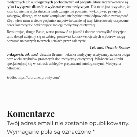
medycznych lub autologicznych pochodzących od pacjenta, które zarezerwowane są
tylko i wyłącznie dla osób z wykształceniem medycznym.
Dla mnie jest oczywiste, że
ktoś kto nie ma wykształcenia medycznego nie powinien wykonywać pewnych
zabiegów, dlatego, że w razie komplikacji nie będzie umiał odpowiednio zareagować.
Zbyt wiele mam u siebie pacjentek na potwierdzenie tej tezy, które zostały oszpecone
przez kosmetyczki wykonujące zabiegi medycyny estetycznej.
Reasumując, drogie Panie, warto postawić na jakość i dobrze przemyśleć decyzję o
tym, dokąd udajemy się na zabieg, ponieważ konsekwencje złych wyborów mogą
pozostać na naszych twarzach i ciałach przez całe życie.
Lek. med. Urszula Brumer
o ekspercie: lek. med.
Urszula Brumer– lekarka medycyny estetycznej, autorka bloga
oraz wielu artykułów prasowych dot. medycyny estetycznej. Właścicielka kliniki
specjalizującej się w zakresie zabiegów preparatami autologicznymi, Medycyna
Młodości.
żródło:
https://drbrumer.prowly.com/
Komentarze
Twój adres email nie zostanie opublikowany.
Wymagane pola są oznaczone
*