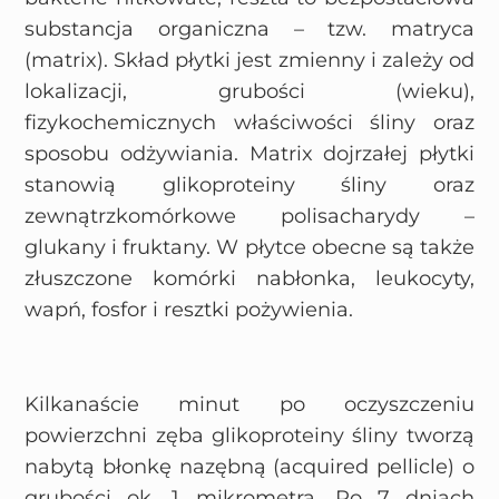
substancja organiczna – tzw. matryca
(matrix). Skład płytki jest zmienny i zależy od
lokalizacji, grubości (wieku),
fizykochemicznych właściwości śliny oraz
sposobu odżywiania. Matrix dojrzałej płytki
stanowią glikoproteiny śliny oraz
zewnątrzkomórkowe polisacharydy –
glukany i fruktany. W płytce obecne są także
złuszczone komórki nabłonka, leukocyty,
wapń, fosfor i resztki pożywienia.
Kilkanaście minut po oczyszczeniu
powierzchni zęba glikoproteiny śliny tworzą
nabytą błonkę nazębną (acquired pellicle) o
grubości ok. 1 mikrometra. Po 7 dniach