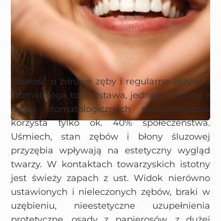
Dbałość o zdrowe zęby i regularne wizyty u
stomatologa to podstawa, jednak w Polsce z
usług stomatologicznych systematycznie
korzysta tylko ok. 40% społeczeństwa.
Uśmiech, stan zębów i błony śluzowej
przyzębia wpływają na estetyczny wygląd
twarzy. W kontaktach towarzyskich istotny
jest świeży zapach z ust. Widok nierówno
ustawionych i nieleczonych zębów, braki w
uzębieniu, nieestetyczne uzupełnienia
protetyczne, osady z papierosów, z dużej