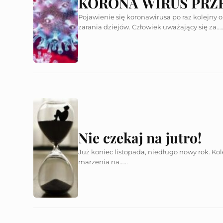
KORONA WIRUS PRZ
Pojawienie się koronawirusa po raz kolejny 
zarania dziejów. Człowiek uważający się za…..
Nie czekaj na jutro!
Już koniec listopada, niedługo nowy rok. Kol
marzenia na…...