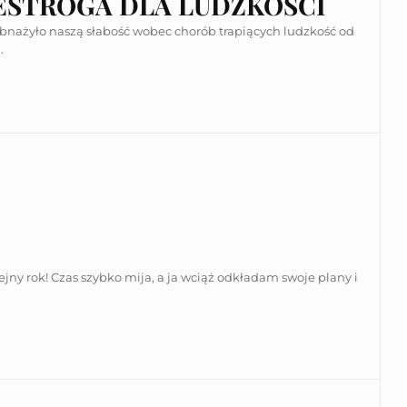
ESTROGA DLA LUDZKOŚCI
obnażyło naszą słabość wobec chorób trapiących ludzkość od
.
ejny rok! Czas szybko mija, a ja wciąż odkładam swoje plany i