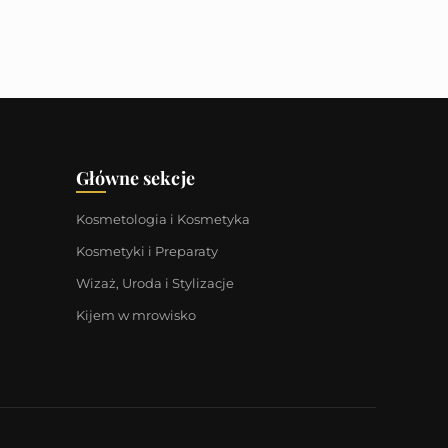
Główne sekcje
Kosmetologia i Kosmetyka
Kosmetyki i Preparaty
Wizaż, Uroda i Stylizacje
Kijem w mrowisko