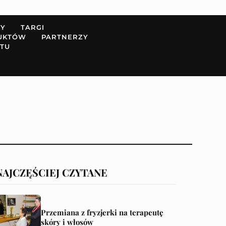
PY
TARGI
UKTÓW
PARTNERZY
TU
NAJCZĘŚCIEJ CZYTANE
Przemiana z fryzjerki na terapeutę
skóry i włosów