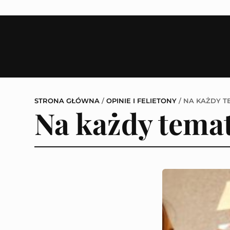
STRONA GŁÓWNA
/
OPINIE I FELIETONY
/
NA KAŻDY T
Na każdy tema