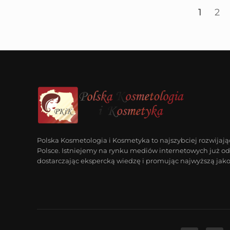
1
2
Polska Kosmetologia i Kosmetyka to najszybciej rozwijają
Polsce. Istniejemy na rynku mediów internetowych już od 
dostarczając ekspercką wiedzę i promując najwyższą jako