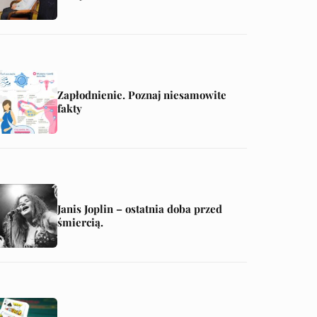
Zapłodnienie. Poznaj niesamowite
fakty
Janis Joplin – ostatnia doba przed
śmiercią.