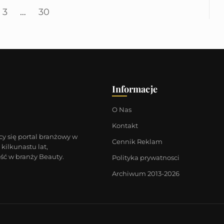
3
…
30
Informacje
O Nas
Kontakt
cy się portal branżowy w
Cennik Reklam
kilkunastu lat,
ść w branży Beauty.
Polityka prywatnosci
Archiwum 2013-2026