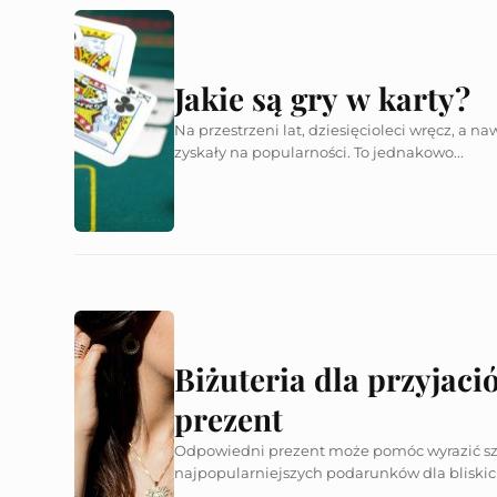
Jakie są gry w karty?
Na przestrzeni lat, dziesięcioleci wręcz, a n
zyskały na popularności. To jednakowo...
Biżuteria dla przyjaci
prezent
Odpowiedni prezent może pomóc wyrazić sz
najpopularniejszych podarunków dla bliskich j