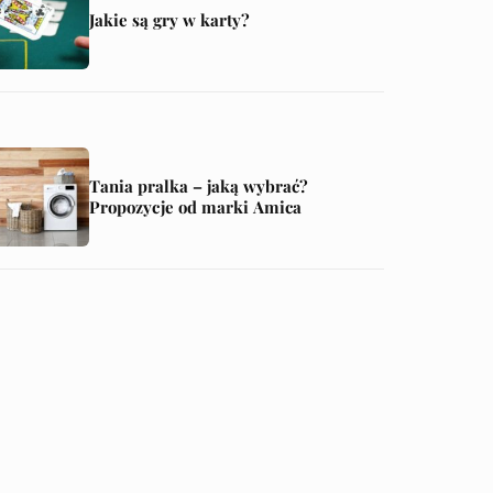
Jakie są gry w karty?
Tania pralka – jaką wybrać?
Propozycje od marki Amica