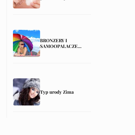
kosmetyków?
BRONZERY I
SAMOOPALACZE
CZYLI SPOSÓB NA
ZDROWĄ OPALENIZNĘ
Typ urody Zima