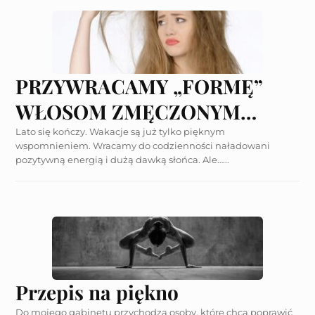
PRZYWRACAMY „FORMĘ”
WŁOSOM ZMĘCZONYM
SŁOŃCEM
Lato się kończy. Wakacje są już tylko pięknym
wspomnieniem. Wracamy do codzienności naładowani
pozytywną energią i dużą dawką słońca. Ale…...
Przepis na piękno
Do mojego gabinetu przychodzą osoby, które chcą poprawić