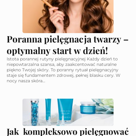
Poranna pielęgnacja twarzy –
optymalny start w dzień!
Istota porannej rutyny pielęgnacyjnej Każdy dzień to
niepowtarzalna szansa, aby zaakcentować naturalne
piękno Twojej skóry. To poranny rytuał pielęgnacyjny
staje się fundamentem zdrowej, pełnej blasku cery. W
nocy nasza skóra...
Jak kompleksowo pielęgnować