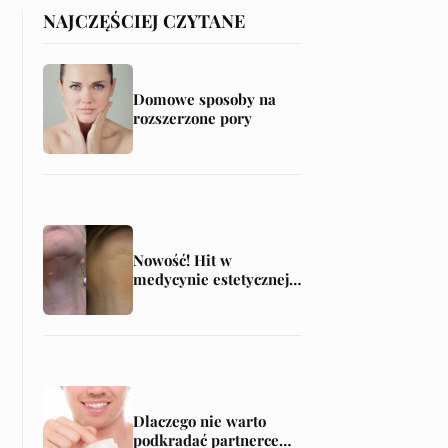
NAJCZĘŚCIEJ CZYTANE
Domowe sposoby na
rozszerzone pory
Nowość! Hit w
medycynie estetycznej
— laserowa plastyka
powiek
(blefaroplastyka)
Dlaczego nie warto
podkradać partnerce