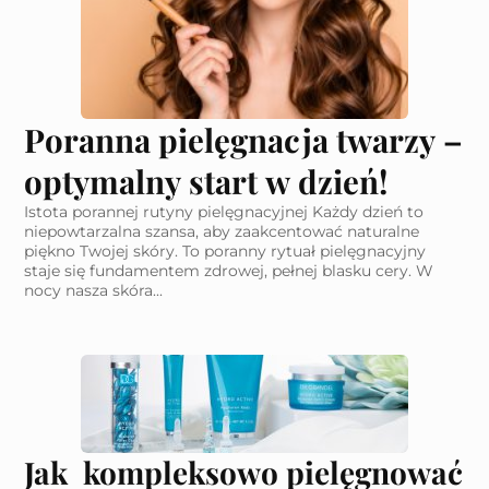
Poranna pielęgnacja twarzy –
optymalny start w dzień!
Istota porannej rutyny pielęgnacyjnej Każdy dzień to
niepowtarzalna szansa, aby zaakcentować naturalne
piękno Twojej skóry. To poranny rytuał pielęgnacyjny
staje się fundamentem zdrowej, pełnej blasku cery. W
nocy nasza skóra...
Jak kompleksowo pielęgnować