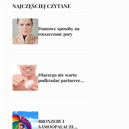
NAJCZĘŚCIEJ CZYTANE
Domowe sposoby na
rozszerzone pory
Dlaczego nie warto
podkradać partnerce
kosmetyków?
BRONZERY I
SAMOOPALACZE