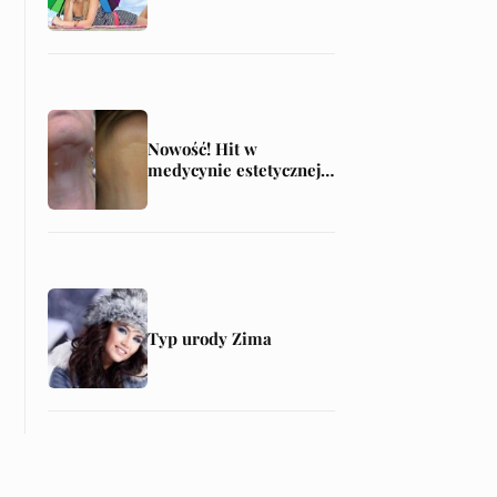
CZYLI SPOSÓB NA
ZDROWĄ OPALENIZNĘ
Nowość! Hit w
medycynie estetycznej
— laserowa plastyka
powiek
(blefaroplastyka)
Typ urody Zima