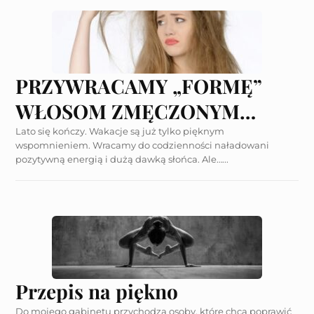
PRZYWRACAMY „FORMĘ”
WŁOSOM ZMĘCZONYM
SŁOŃCEM
Lato się kończy. Wakacje są już tylko pięknym
wspomnieniem. Wracamy do codzienności naładowani
pozytywną energią i dużą dawką słońca. Ale…...
Przepis na piękno
Do mojego gabinetu przychodzą osoby, które chcą poprawić