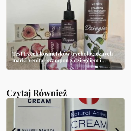
Test trzech kosmetyków trychologicznych
marki Venita- szampon z dziegciem i
Climbazolem, peeling z ficyną, wcierka z
ekstraktem z cebuli
Czytaj Również