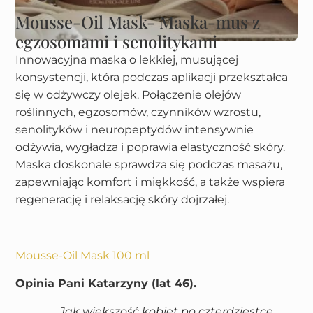
Mousse-Oil Mask- Maska-mus z
egzosomami i senolitykami
Innowacyjna maska o lekkiej, musującej
konsystencji, która podczas aplikacji przekształca
się w odżywczy olejek. Połączenie olejów
roślinnych, egzosomów, czynników wzrostu,
senolityków i neuropeptydów intensywnie
odżywia, wygładza i poprawia elastyczność skóry.
Maska doskonale sprawdza się podczas masażu,
zapewniając komfort i miękkość, a także wspiera
regenerację i relaksację skóry dojrzałej.
Mousse-Oil Mask 100 ml
Opinia Pani Katarzyny (lat 46).
„Jak większość kobiet po czterdziestce ,