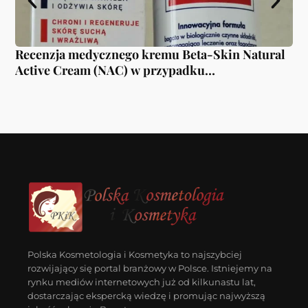
Recenzja medycznego kremu Beta-Skin Natural
Re
Active Cream (NAC) w przypadku
powierzchownych uszkodzeń skóry.
Polska Kosmetologia i Kosmetyka to najszybciej
rozwijający się portal branżowy w Polsce. Istniejemy na
rynku mediów internetowych już od kilkunastu lat,
dostarczając ekspercką wiedzę i promując najwyższą