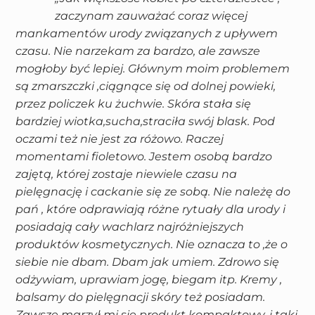
zaczynam zauważać coraz więcej
mankamentów urody związanych z upływem
czasu. Nie narzekam za bardzo, ale zawsze
mogłoby być lepiej. Głównym moim problemem
są zmarszczki ,ciągnące się od dolnej powieki,
przez policzek ku żuchwie. Skóra stała się
bardziej wiotka,sucha,straciła swój blask. Pod
oczami też nie jest za różowo. Raczej
momentami fioletowo. Jestem osobą bardzo
zajętą, której zostaje niewiele czasu na
pielęgnację i cackanie się ze sobą. Nie należę do
pań , które odprawiają różne rytuały dla urody i
posiadają cały wachlarz najróżniejszych
produktów kosmetycznych. Nie oznacza to ,że o
siebie nie dbam. Dbam jak umiem. Zdrowo się
odżywiam, uprawiam jogę, biegam itp. Kremy ,
balsamy do pielęgnacji skóry też posiadam.
Zawsze marzył mi się produkt kompaktowy, i taki