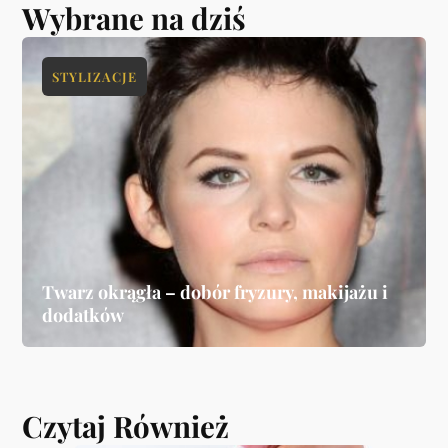
Wybrane na dziś
STYLIZACJE
Twarz okrągła – dobór fryzury, makijażu i
dodatków
Czytaj Również