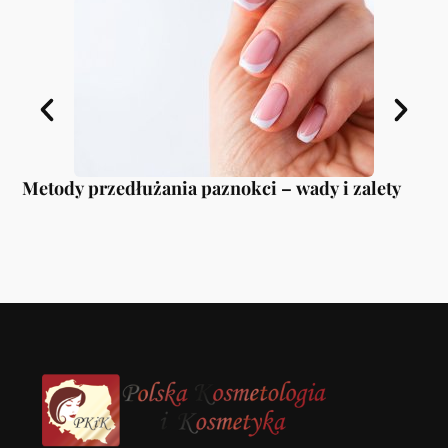
Metody przedłużania paznokci – wady i zalety
Sr
mo