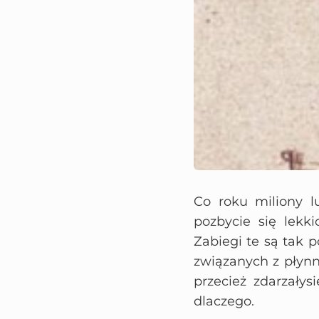
Co roku miliony l
pozbycie się lekk
Zabiegi te są tak 
związanych z płynny
przecież zdarzałys
dlaczego.