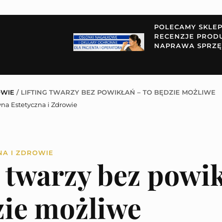
POLECAMY SKLE
RECENZJE PROD
NAPRAWA SPRZĘ
OWIE
/
LIFTING TWARZY BEZ POWIKŁAŃ – TO BĘDZIE MOŻLIWE
na Estetyczna i Zdrowie
NA I ZDROWIE
g twarzy bez powi
zie możliwe