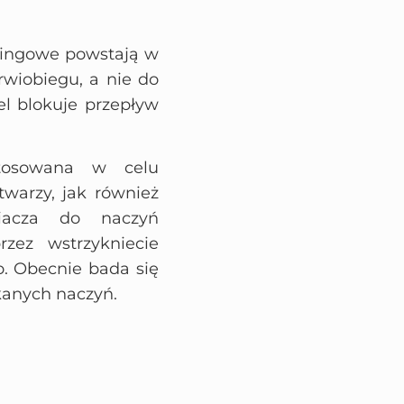
iftingowe powstają w
rwiobiegu, a nie do
l blokuje przepływ
tosowana w celu
warzy, jak również
niacza do naczyń
zez wstrzykniecie
. Obecnie bada się
kanych naczyń.