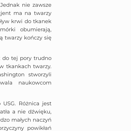
. Jednak nie zawsze
acjent ma na twarzy
ływ krwi do tkanek
mórki obumierają,
ą twarzy kończy się
ż do tej pory trudno
 w tkankach twarzy.
shington stworzyli
ozwala naukowcom
 USG. Różnica jest
atła a nie dźwięku,
ardzo małych naczyń
rzyczyny powikłań