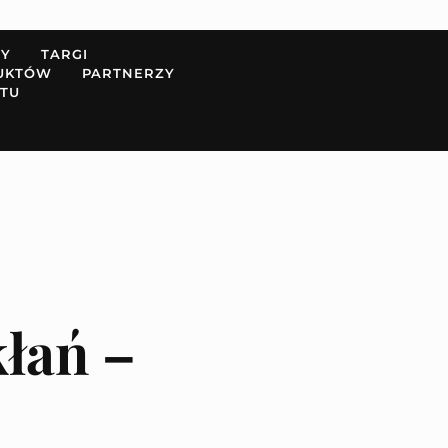
PY
TARGI
UKTÓW
PARTNERZY
TU
kłań –