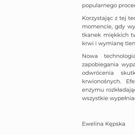
popularnego proce
Korzystając z tej t
momencie, gdy wype
tkanek miękkich t
krwi i wymianę tlen
Nowa technolog
zapobiegania wypa
odwrócenia skut
krwionośnych. Ef
enzymu rozkładają
wszystkie wypełnia
Ewelina Kępska