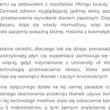
enci są zadowoleni z rezultatów liftingu twarzy
 Zamiast zdrowo wyglądającej, jędrnej skóry, p
e przebarwienia wywołane stanem zapalnym. Dop
bszaru staje się wtedy niemożliwy, więc ko
iele pacjenta pokaźną bliznę. Historia z kosmetyk
stanie określić, dlaczego tak się dzieje, poniewa
 wstrzyknięty płyn czy wypełniacz zachowuje się
 więcej, gdyż inżynierowie z University of Wa
echnologię przetwarzania obrazu, która p
zieje się wewnątrz tkanek i naczyń krwionośnych.
nia optycznego działa na tej samej zasadzie co
rotnego skanowania przekroju tkanek używa świ
ki tej technologii możliwe stało się zobaczenie b
du 5 mikrometrów, a tym samym znalezienie p