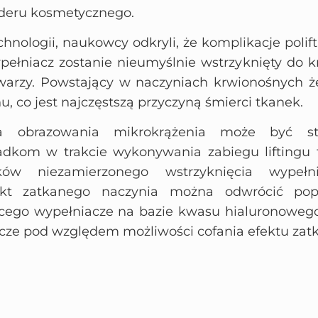
deru kosmetycznego.
echnologii, naukowcy odkryli, że komplikacje pol
łniacz zostanie nieumyślnie wstrzyknięty do k
warzy. Powstający w naczyniach krwionośnych że
u, co jest najczęstszą przyczyną śmierci tkanek.
ia obrazowania mikrokrążenia może być s
dkom w trakcie wykonywania zabiegu liftingu t
ków niezamierzonego wstrzyknięcia wypeł
ekt zatkanego naczynia można odwrócić popr
cego wypełniacze na bazie kwasu hialuronowego
cze pod względem możliwości cofania efektu zat