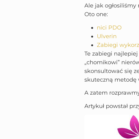
Ale jak ogłosiliśmy
Oto one:
nici PDO
Ulverin
Zabiegi wykor
Te zabiegi najlepi
„chomikowi” nierów
skonsultować się ze
skuteczną metodę w
A zatem rozprawmy
Artykuł powstał prz