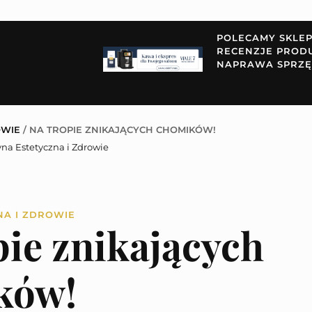
POLECAMY SKLE
RECENZJE PROD
NAPRAWA SPRZĘ
OWIE
/
NA TROPIE ZNIKAJĄCYCH CHOMIKÓW!
na Estetyczna i Zdrowie
NA I ZDROWIE
pie znikających
ków!