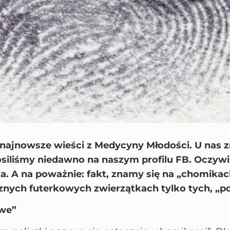
 najnowsze wieści z Medycyny Młodości. U nas z
siliśmy niedawno na naszym profilu FB. Oczywiś
. A na poważnie: fakt, znamy się na „chomikach
nych futerkowych zwierzątkach tylko tych, „p
owe”