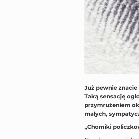
Już pewnie znacie
Taką sensację ogło
przymrużeniem oka
małych, sympatycz
„Chomiki policzk