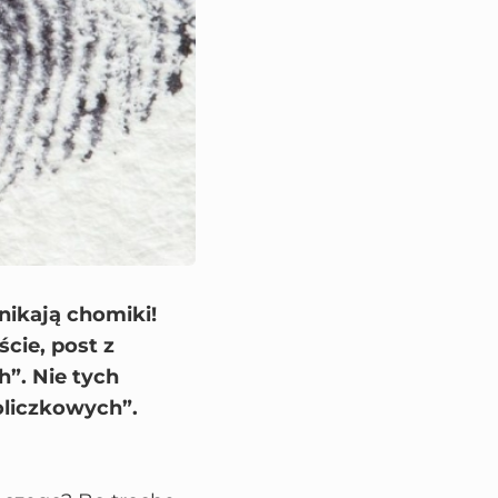
nikają chomiki!
cie, post z
”. Nie tych
oliczkowych”.