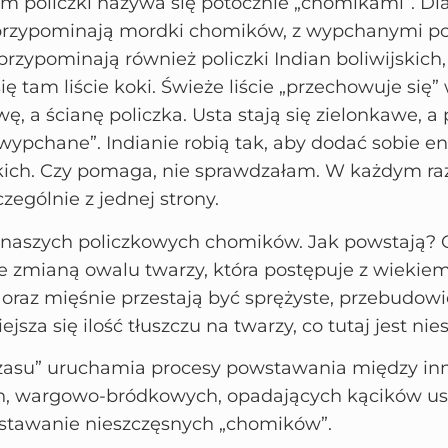
m policzki nazywa się potocznie „chomikami”. Dl
zypominają mordki chomików, z wypchanymi poli
przypominają również policzki Indian boliwijskich
ę tam liście koki. Świeże liście „przechowuje się” 
, a ścianę policzka. Usta stają się zielonkawe, a 
„wypchane”. Indianie robią tak, aby dodać sobie e
ich. Czy pomaga, nie sprawdzałam. W każdym raz
zególnie z jednej strony.
naszych policzkowych chomików. Jak powstają? 
e zmianą owalu twarzy, która postępuje z wiekie
y oraz mięśnie przestają być sprężyste, przebudowi
jsza się ilość tłuszczu na twarzy, co tutaj jest ni
zasu” uruchamia procesy powstawania między in
 wargowo-bródkowych, opadających kącików ust
stawanie nieszczęsnych „chomików”.