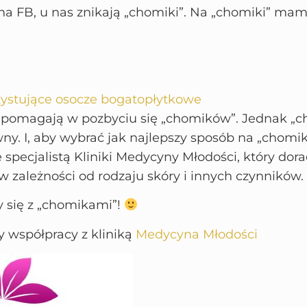
 na FB, u nas znikają „chomiki”. Na „chomiki” ma
zystujące osocze bogatopłytkowe
ej pomagają w pozbyciu się „chomików”. Jednak „
ny. I, aby wybrać jak najlepszy sposób na „chomik
 specjalistą Kliniki Medycyny Młodości, który dora
 zależności od rodzaju skóry i innych czynników.
 się z „chomikami”!
y współpracy z kliniką
Medycyna Młodości