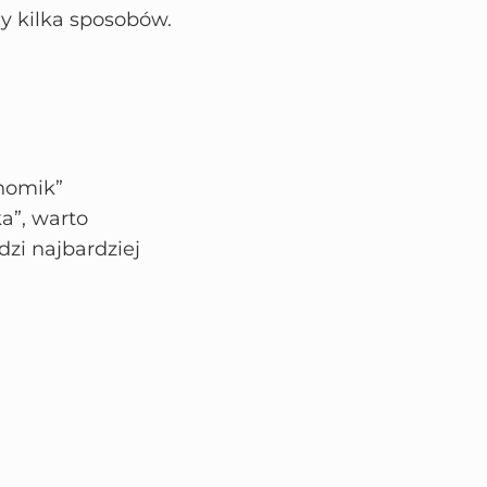
my kilka sposobów.
chomik”
a”, warto
dzi najbardziej