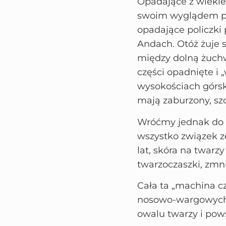
Opadające z wiekie
swoim wyglądem pr
opadające policzki 
Andach. Otóż żuje si
między dolną żuchwę
części opadnięte i 
wysokościach górsk
mają zaburzony, szc
Wróćmy jednak do 
wszystko związek z
lat, skóra na twarz
twarzoczaszki, zmnie
Cała ta „machina c
nosowo-wargowych,
owalu twarzy i pow