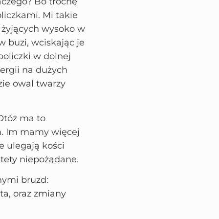
aczego? Bo trochę
czkami. Mi takie
, żyjących wysoko w
w buzi, wciskając je
policzki w dolnej
nergii na dużych
ie owal twarzy
Otóż ma to
m. Im mamy więcej
e ulegają kości
estety niepożądane.
nymi bruzd:
a, oraz zmiany