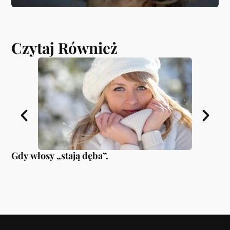
Czytaj Również
Gdy włosy „stają dęba”.
Ko
mo