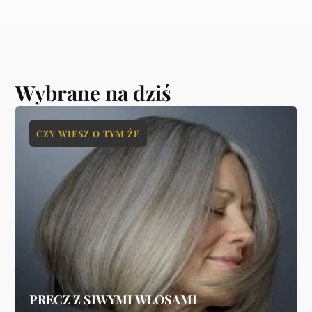
Wybrane na dziś
CZY WIESZ O TYM ŻE
PRECZ Z SIWYMI WŁOSAMI