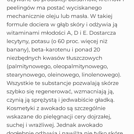
peelingów ma postać wyciskanego
mechanicznie oleju lub masła. W takiej
formule dociera w głąb skóry i odżywia ją
witaminami młodości A, D i E. Dostarcza
lecytyny, potasu (o 60 proc. więcej niż
banany), beta-karotenu i ponad 20
niezbędnych kwasów tłuszczowych
(palmitynowego, oleopalmitynowego,
stearynowego, oleinowego, linolenowego).
Wszystkie te substancje pozwalają skórze
szybko się regenerować, wzmacniają ją,
czynią ją sprężystą i jedwabiście gładką.
Kosmetyki z awokado są szczególnie
wskazane do pielęgnacji cery dojrzałej,
suchej i wrażliwej. Jednak awokado
dogłębnie odżywia i nawilża nie tylko skórę,