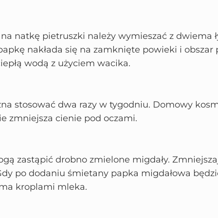
na natkę pietruszki należy wymieszać z dwiema 
apkę nakłada się na zamknięte powieki i obszar 
iepłą wodą z użyciem wacika.
na stosować dwa razy w tygodniu. Domowy kosme
ie zmniejsza cienie pod oczami.
ogą zastąpić drobno zmielone migdały. Zmniejszaj
Gdy po dodaniu śmietany papka migdałowa będzie
koma kroplami mleka.