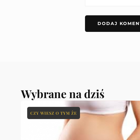
Wybrane na dziś
CZY WIESZ O TYM ŻE