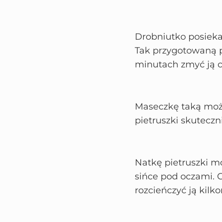
Drobniutko posieka
Tak przygotowaną p
minutach zmyć ją c
Maseczkę taką moż
pietruszki skuteczn
Natkę pietruszki m
sińce pod oczami. 
rozcieńczyć ją kil