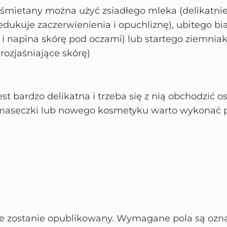
śmietany można użyć zsiadłego mleka (delikatnie 
ukuje zaczerwienienia i opuchliznę), ubitego bia
 i napina skórę pod oczami) lub startego ziemniak
rozjaśniające skórę)
st bardzo delikatna i trzeba się z nią obchodzić o
maseczki lub nowego kosmetyku warto wykonać p
ie zostanie opublikowany.
Wymagane pola są ozn