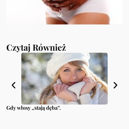
Ciemność a płodność
Czytaj Również
Gdy włosy „stają dęba”.
Ko
mo