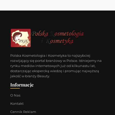
Polska Kosmetologia i Kosmetyka to najszybciej
rozwijający się portal branżowy w Polsce. Istniejemy na
rynku mediów internetowych już od kilkunastu lat,
dostarczając ekspercką wiedzę i promując najwyższą
jakość w branży Beauty.
Informacje
O Nas
Kontakt
Cennik Reklam