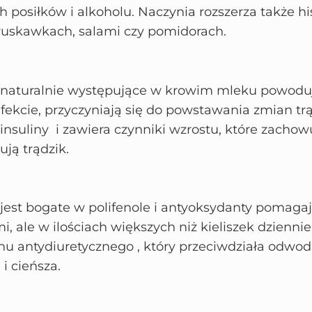
h posiłków i alkoholu. Naczynia rozszerza także 
ruskawkach, salami czy pomidorach.
aturalnie występujące w krowim mleku powodu
fekcie, przyczyniają się do powstawania zmian t
nsuliny i zawiera czynniki wzrostu, które zachow
ują trądzik.
est bogate w polifenole i antyoksydanty pomagaj
, ale w ilościach większych niż kieliszek dzienni
u antydiuretycznego , który przeciwdziała odwod
 i cieńsza.