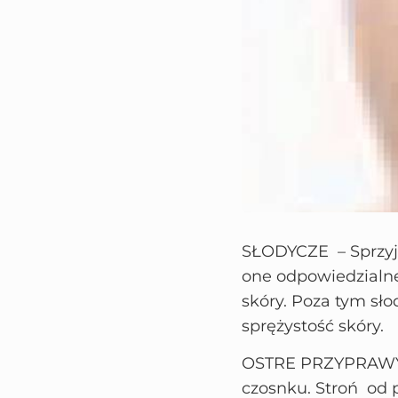
SŁODYCZE – Sprzy
one odpowiedzialne
skóry. Poza tym sł
sprężystość skóry.
OSTRE PRZYPRAWY – 
czosnku. Stroń od