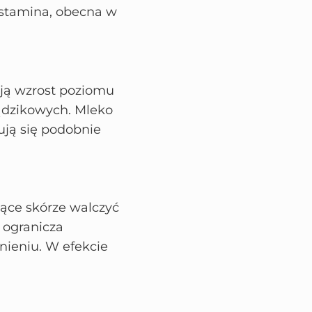
histamina, obecna w
ją wzrost poziomu
rądzikowych. Mleko
ują się podobnie
ące skórze walczyć
e ogranicza
nieniu. W efekcie