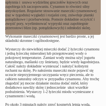
upłynnia i  usuwa wydzielinę gruczołów łojowych oraz 
zapobiega ich zaczopowaniu. Cynamon to również silny 
antyoksydant. Regularne stosowanie maseczki cynamonowej 
(raz w tygodniu) wygładzi i rozjaśni cerę, zniweluje plamki 
potrądzikowe i przebarwienia. Pomoże dokładnie oczyścić i 
zwęzić pory, wyeliminować wypryski oraz zapobiegnie 
przerostowi blizn (np. potrądzikowych) i odmłodzi skórę.
Wykonanie maseczki cynamonowej jest bardzo proste, a jej 
.
składniki skromne i ogólnodostępne
Wystarczy do niewielkiej miseczki dodać 2 łyżeczki cynamonu 
i jedną łyżeczkę mineralnej lub przegotowanej wody o 
pokojowej temperaturze. Zamiast wody można użyć jogurtu 
naturalnego, maślanki czy śmietany, będzie wtedy łagodniejsza. 
Całość należy dokładnie wymieszać i nałożyć kolistymi 
ruchami na skórę. Po nałożeniu maseczki może pojawić się 
uczucie nieprzyjemnego szczypania wręcz pieczenia, ale to 
całkiem naturalny odczyn w przypadku cynamonu. Aby trochę 
złagodzić jej mocne działanie można dodać miód, który 
dodatkowo nawilży skórę i jednocześnie  ukoi wszelkie 
podrażnienia. Wystarczy 1-2 łyżeczki miodu wymieszane z 
cynamonem i wodą.
Po około 3 minutach należy zmyć kosmetyk letnią wodą, 