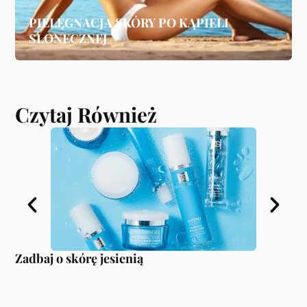
PIELĘGNACJA SKÓRY PO KĄPIELI
SŁONECZNEJ
Czytaj Również
Zadbaj o skórę jesienią
Je