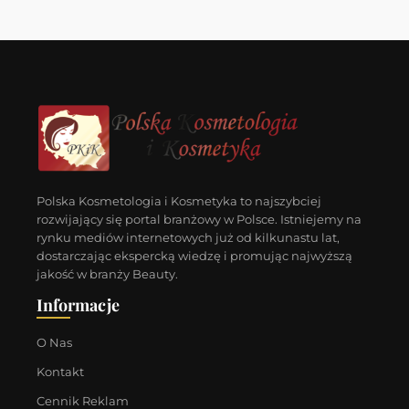
Polska Kosmetologia i Kosmetyka to najszybciej
rozwijający się portal branżowy w Polsce. Istniejemy na
rynku mediów internetowych już od kilkunastu lat,
dostarczając ekspercką wiedzę i promując najwyższą
jakość w branży Beauty.
Informacje
O Nas
Kontakt
Cennik Reklam