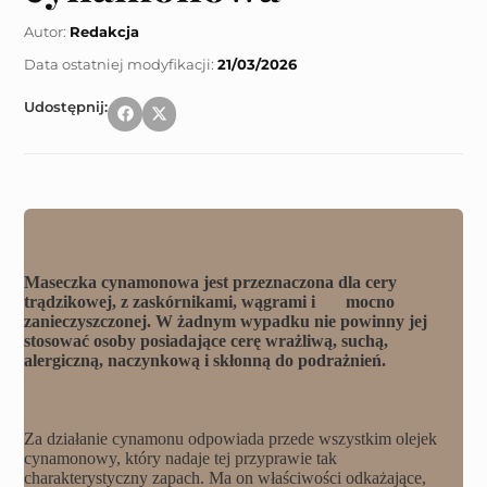
Autor:
Redakcja
21/03/2026
Udostępnij:
Maseczka cynamonowa jest przeznaczona dla cery 
trądzikowej, z zaskórnikami, wągrami i       mocno 
zanieczyszczonej. W żadnym wypadku nie powinny jej 
stosować osoby posiadające cerę wrażliwą, suchą, 
alergiczną, naczynkową i skłonną do podrażnień.
Za działanie cynamonu odpowiada przede wszystkim olejek 
cynamonowy, który nadaje tej przyprawie tak 
charakterystyczny zapach. Ma on właściwości odkażające, 